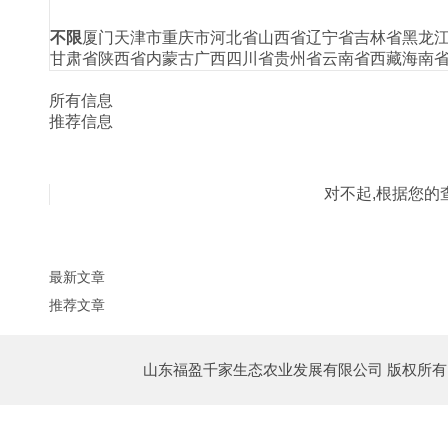
不限
厦门
天津市
重庆市
河北省
山西省
辽宁省
吉林省
黑龙
甘肃省
陕西省
内蒙古
广西
四川省
贵州省
云南省
西藏
海南
所有信息
推荐信息
对不起,根据您的
最新文章
推荐文章
山东福盈千家生态农业发展有限公司 版权所有