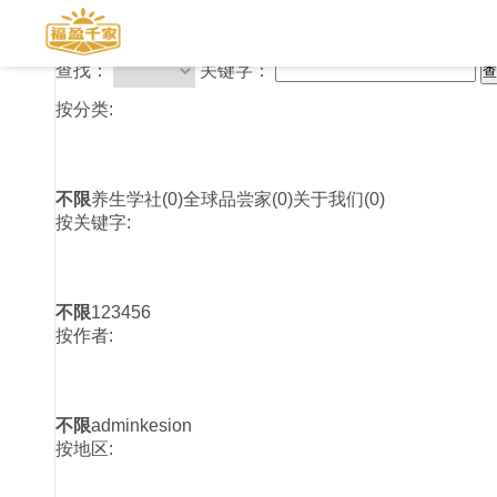
文章筛选
查找：
关键字：
按分类:
不限
养生学社(
0
)
全球品尝家(
0
)
关于我们(
0
)
按关键字:
不限
1
2
3
4
5
6
按作者:
不限
admin
kesion
按地区: